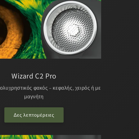
 C2 Pro
ακός – κεφαλής, χειρός ή με
νήτη
τομέρειες