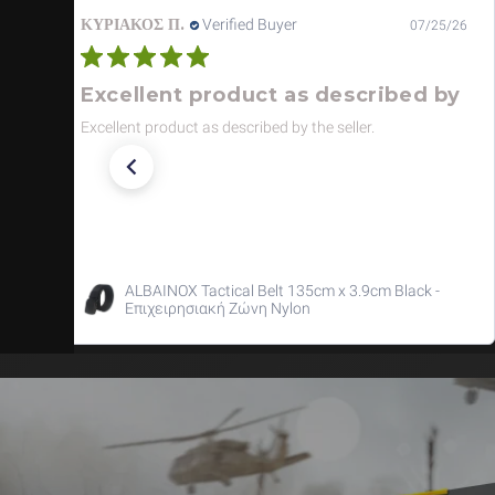
ΚΥΡΙΑΚΟΣ Π.
Verified Buyer
07/25/26
Excellent product as described by
Excellent product as described by the seller.
ALBAINOX Tactical Belt 135cm x 3.9cm Black -
Επιχειρησιακή Ζώνη Nylon