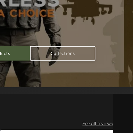
o
n
ducts
Collections
See all reviews