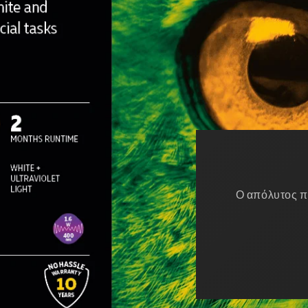
Wizard
Ο απόλυτος πολυχρηστικός φ
μαγ
Δες λεπ