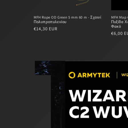
MFH Rope OD Green 5 mm 60 m - Σχοινί
MFH Map C
Πολυπροπυλενίου
Πυξίδα Χ
Φακό
Regular
€14,30 EUR
Regular
€6,00 E
price
price