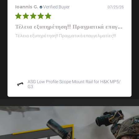
Ioannis G.
Verified Buyer
07/25/26
Τέλεια εξυπηρέτηση!! Πραγματικά επαγγελματίες!!!
Τέλεια εξυπηρέτηση!! Πραγματικά επαγγελματίες!!!
ASG Low Profile Scope Mount Rail for H&K MP5/
G3