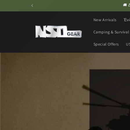
Skip to
content
New Arrivals
Έν
Camping & Survival
Special Offers
U