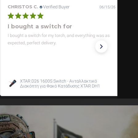
CHRISTOS C.
Verified Buyer
06/15/26
I bought a switch for
I bought a switch for my torch, and everything was as
expected, perfect delivery.
XTAR D26 1600S Switch - Ανταλλακτικό
Διακόπτη για Φακό Κατάδυσης XTAR DH1