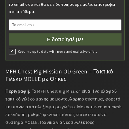
MOLLE
MOLLE
το email σου και θα σε ειδοποιήσουμε μόλις επιστρέψει
με
με
στο απόθεμα.
Θήκες
Θήκες
Ειδοποίησέ με!
Keep me up to date with news and exclusive offers
MFH Chest Rig Mission OD Green – Τακτικό
Γιλέκο MOLLE με Θήκες
Περιγραφή:
Το MFH Chest Rig Mission είναι ένα ελαφρύ
τακτικό γιλέκο μάχης με μοντουλαρικό σύστημα, φορετό
και πάνω από αλεξίσφαιρο γιλέκο. Με αναπνέουσα mesh
επένδυση, ρυθμιζόμενους ιμάντες και εκτεταμένο
σύστημα MOLLE. Ιδανικό για νεοσύλλεκτους,