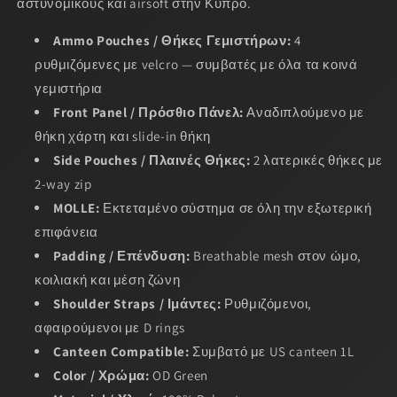
αστυνομικούς και airsoft στην Κύπρο.
Ammo Pouches / Θήκες Γεμιστήρων:
4
ρυθμιζόμενες με velcro — συμβατές με όλα τα κοινά
γεμιστήρια
Front Panel / Πρόσθιο Πάνελ:
Αναδιπλούμενο με
θήκη χάρτη και slide-in θήκη
Side Pouches / Πλαινές Θήκες:
2 λατερικές θήκες με
2-way zip
MOLLE:
Εκτεταμένο σύστημα σε όλη την εξωτερική
επιφάνεια
Padding / Επένδυση:
Breathable mesh στον ώμο,
κοιλιακή και μέση ζώνη
Shoulder Straps / Ιμάντες:
Ρυθμιζόμενοι,
αφαιρούμενοι με D rings
Canteen Compatible:
Συμβατό με US canteen 1L
Color / Χρώμα:
OD Green