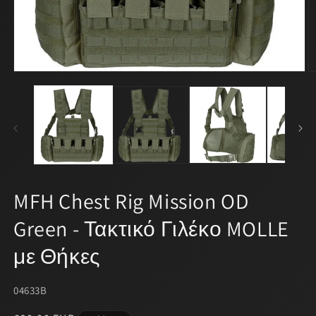
Open
O
media
m
1
2
in
in
modal
m
MFH Chest Rig Mission OD
Green - Τακτικό Γιλέκο MOLLE
με Θήκες
SKU:
04633B