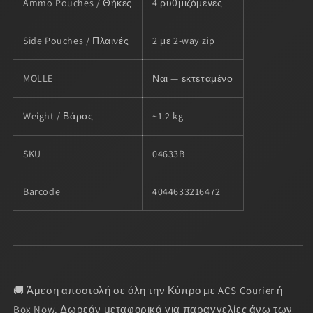
Ammo Pouches / Θήκες
4 ρυθμιζόμενες
Side Pouches / Πλαινές
2 με 2-way zip
MOLLE
Ναι — εκτεταμένο
Weight / Βάρος
~1.2 kg
SKU
04633B
Barcode
4044633216472
🚚 Άμεση αποστολή σε όλη την Κύπρο με ACS Courier ή
Box Now. Δωρεάν μεταφορικά για παραγγελίες άνω των