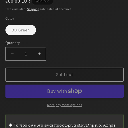
Regular
€60,00 EUR
Sold out
price
Taxes included.
Shipping
calculated at checkout.
Color
Variant
OD Green
sold
out
or
Quantity
Quantity
unavailable
Decrease
Increase
quantity
quantity
for
for
MFH
MFH
Sold out
Chest
Chest
Rig
Rig
Mission
Mission
OD
OD
Green
Green
More payment options
-
-
Τακτικό
Τακτικό
Γιλέκο
Γιλέκο
🔔 Το προϊόν αυτό είναι προσωρινά εξαντλημένο. Άφησε