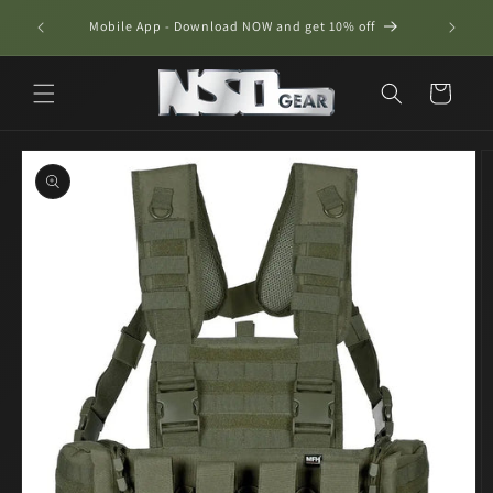
Skip to
ν €50 για
Mobile App - Download NOW and get 10% off
content
Cart
Skip to
product
information