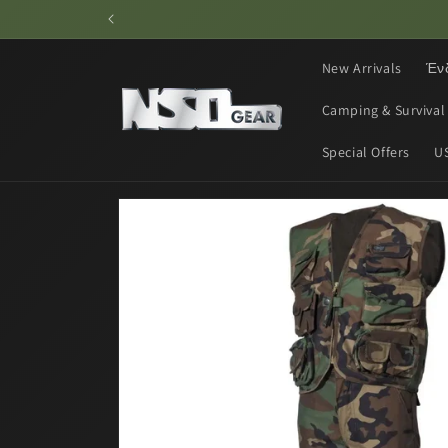
Skip to
content
New Arrivals
Έν
Camping & Survival
Special Offers
U
Skip to
product
information