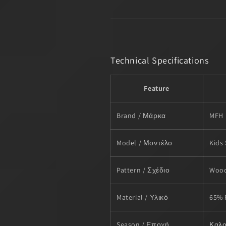
Technical Specifications
Feature
Brand / Μάρκα
MFH
Model / Μοντέλο
Kids
Pattern / Σχέδιο
Wood
Material / Υλικό
65% 
Season / Εποχή
Καλο