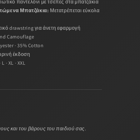
ιωτικό παντελόνι με τσέπες στα μπατζάκια
σπώμενα Μπατζάκια:
Μετατρέπεται εύκολα
ικό drawstring για άνετη εφαρμογή
nd Camouflage
yester · 35% Cotton
ιρινή έκδοση
· L · XL · XXL
ους και του βάρους του παιδιού σας.