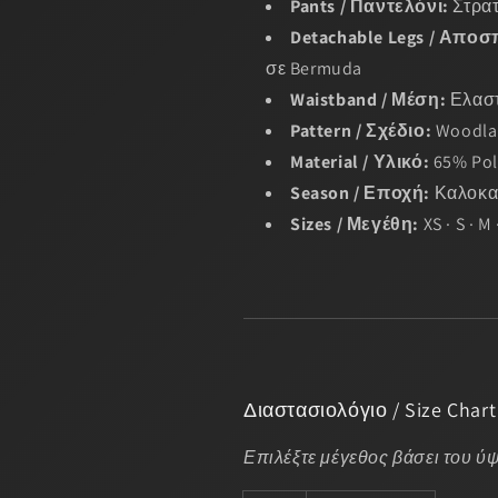
Pants / Παντελόνι:
Στρατ
Detachable Legs / Απο
σε Bermuda
Waistband / Μέση:
Ελαστ
Pattern / Σχέδιο:
Woodla
Material / Υλικό:
65% Pol
Season / Εποχή:
Καλοκα
Sizes / Μεγέθη:
XS · S · M 
Διαστασιολόγιο / Size Chart
Επιλέξτε μέγεθος βάσει του ύψ