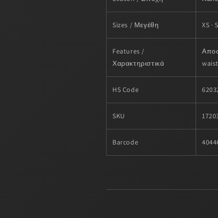
Sizes / Μεγέθη
XS · S
Features /
Αποσ
Χαρακτηριστικά
wais
HS Code
6203
SKU
1720
Barcode
4044