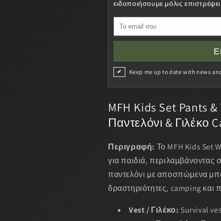
ειδοποιήσουμε μόλις επιστρέψε
Παντελόνι
Παντελόνι
&amp;
&amp;
Γιλέκο
Γιλέκο
Camo
Camo
Ε
Keep me up to date with news and 
MFH Kids Set Pants &
Παντελόνι & Γιλέκο 
Περιγραφή:
Το MFH Kids Set W
για παιδιά, περιλαμβάνοντας σ
παντελόνι με αποσπώμενα μπατ
δραστηριότητες, camping και 
Vest / Γιλέκο:
Survival v