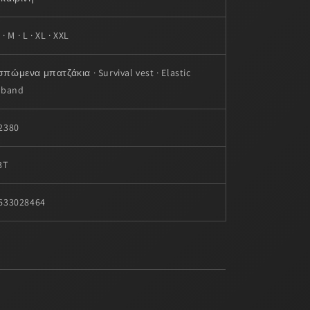
 · M · L · XL · XXL
πώμενα μπατζάκια · Survival vest · Elastic
tband
2380
3T
633028464