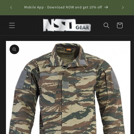
Skip to
ν €50 για
Mobile App - Download NOW and get 10% off
content
Cart
Skip to
product
information