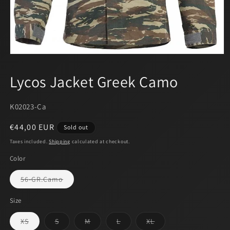
Open
media
1
Lycos Jacket Greek Camo
in
modal
SKU:
K02023-Ca
Regular
€44,00 EUR
Sold out
price
Taxes included.
Shipping
calculated at checkout.
Color
Variant
56-GR.Camo
sold
out
or
Size
unavailable
Variant
Variant
Variant
Variant
Variant
XS
S
M
L
XL
sold
sold
sold
sold
sold